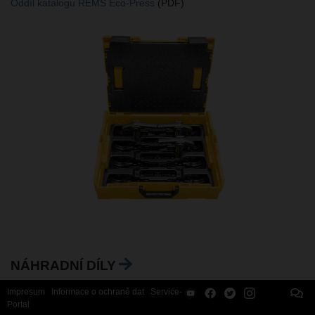
Oddíl katalogu REMS Eco-Press
(PDF)
NÁHRADNÍ DÍLY
Impresum
Informace o ochraně dat
Service-
Portal