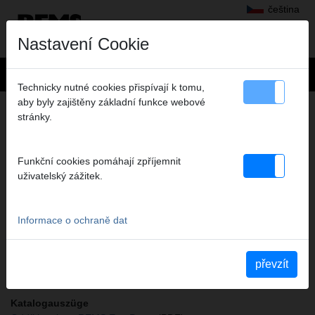
čeština
Nastavení Cookie
Technicky nutné cookies přispívají k tomu,
aby byly zajištěny základní funkce webové
+
Výrobky
>
Radiální lisování
>
REMS sada lisovacích kleští
stránky.
> REMS lis.kleště A1-32kN
REMS LIS.KLEŠTĚ A1-32KN
Funkční cookies pomáhají zpříjemnit
SET RFZ 12+16+20 L-BOXX*
uživatelský zážitek.
Obj.č. 571179 R
REMS Presszangen Set RFz 12-16-20 im Systemkoffer L-Boxx
Informace o ochraně dat
Bezpečnostní pokyn
Bezpečnostní pokyny PZ/PR/ZZ/PZ E01/Kabelové nůžky
převzít
Katalogauszüge