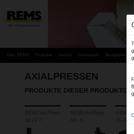
T
g
Über REMS
Produkte
Service
Downloads
Neuigkeiten
g
AXIALPRESSEN
F
B
PRODUKTE DIESER PRODUKTGR
g
REMS Ax-Press
REMS Ax-Press
REMS A
D
30 22 V
HK, H
25 22 V