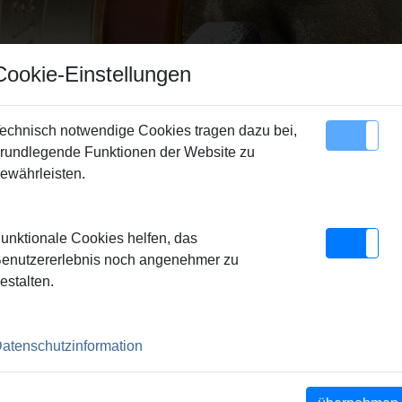
Cookie-Einstellungen
echnisch notwendige Cookies tragen dazu bei,
rundlegende Funktionen der Website zu
Sitemap
Kontakt
ewährleisten.
unktionale Cookies helfen, das
enutzererlebnis noch angenehmer zu
UPPE
estalten.
x-Press
REMS Ax-Press
REMS
atenschutzinformation
 ACC
25 L 22 V ACC
Pressköpfe