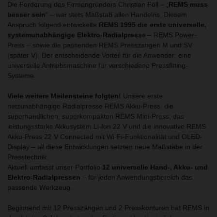
Die Forderung des Firmengründers Christian Föll – „
REMS muss
besser sein
“ – war stets Maßstab allen Handelns. Diesem
Anspruch folgend entwickelte
REMS 1995 die erste universelle,
systemunabhängige Elektro-Radialpresse
– REMS Power-
Press – sowie die passenden REMS Presszangen M und SV
(später V). Der entscheidende Vorteil für die Anwender: eine
universelle Antriebsmaschine für verschiedene Pressfitting-
Systeme.
Viele weitere Meilensteine folgten!
Unsere erste
netzunabhängige Radialpresse REMS Akku-Press, die
superhandlichen, superkompakten REMS Mini-Press, das
leistungsstarke Akkusystem Li-Ion 22 V und die innovative REMS
Akku-Press 22 V Connected mit Wi-Fi-Funktionalität und OLED-
Display – all diese Entwicklungen setzten neue Maßstäbe in der
Presstechnik.
Aktuell umfasst unser Portfolio
12 universelle Hand-, Akku- und
Elektro-Radialpressen
– für jeden Anwendungsbereich das
passende Werkzeug.
Beginnend mit 12 Presszangen und 2 Presskonturen hat REMS in