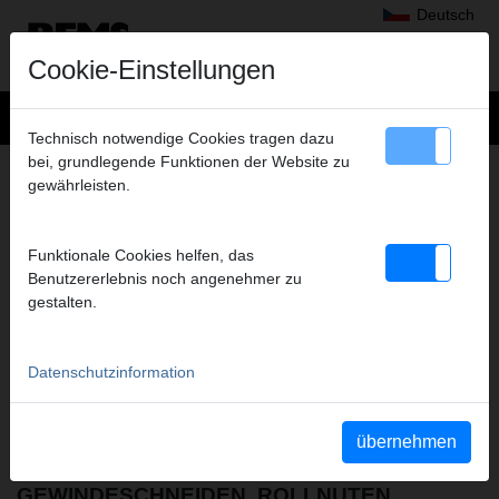
Deutsch
Cookie-Einstellungen
Technisch notwendige Cookies tragen dazu
bei, grundlegende Funktionen der Website zu
MEDIEN
– BETRIEBSANLEITUNGEN
gewährleisten.
Anzuzeigende Dokumenttypen
alle auswählen
Funktionale Cookies helfen, das
Betriebsanleitungen
Benutzererlebnis noch angenehmer zu
Teileverzeichnisse
gestalten.
Sicherheitsdatenblätter
Sicherheitshinweise
Weitere Dokumente
Datenschutzinformation
YouTube Videos
Videos
übernehmen
GEWINDESCHNEIDEN, ROLLNUTEN