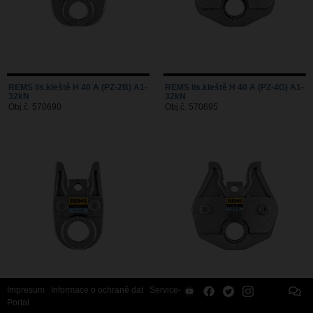
REMS lis.kleště H 40 A (PZ-2B) A1-
REMS lis.kleště H 40 A (PZ-4G) A1-
32kN
32kN
Obj.č. 570690
Obj.č. 570695
Impresum
Informace o ochraně dat
Service-
Portal
REMS lis.kleště HE 32 (PZ-2B) A1-
REMS lis.kleště HEz 40 (PZ-2B)