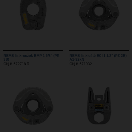
REMS lis.kroužek BMP 1 5/8" (PR-
REMS lis.kleště ECI 1 1/2" (PZ-2B)
3S)
A1-32kN
Obj.č. 572718 R
Obj.č. 571932