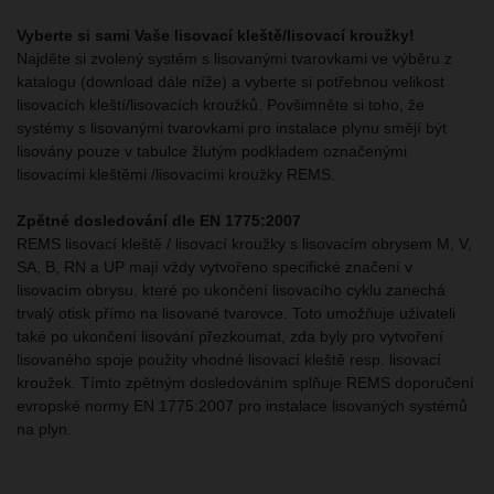
Vyberte si sami Vaše lisovací kleště/lisovací kroužky!
Najděte si zvolený systém s lisovanými tvarovkami ve výběru z
katalogu (download dále níže) a vyberte si potřebnou velikost
lisovacích kleští/lisovacích kroužků. Povšimněte si toho, že
systémy s lisovanými tvarovkami pro instalace plynu smějí být
lisovány pouze v tabulce žlutým podkladem označenými
lisovacími kleštěmi /lisovacími kroužky REMS.
Zpětné dosledování dle EN 1775:2007
REMS lisovací kleště / lisovací kroužky s lisovacím obrysem M, V,
SA, B, RN a UP mají vždy vytvořeno specifické značení v
lisovacím obrysu, které po ukončení lisovacího cyklu zanechá
trvalý otisk přímo na lisované tvarovce. Toto umožňuje uživateli
také po ukončení lisování přezkoumat, zda byly pro vytvoření
lisovaného spoje použity vhodné lisovací kleště resp. lisovací
kroužek. Tímto zpětným dosledováním splňuje REMS doporučení
evropské normy EN 1775:2007 pro instalace lisovaných systémů
na plyn.