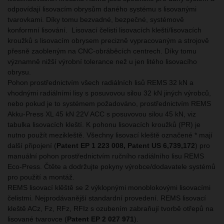
odpovídají lisovacím obrysům daného systému s lisovanými
tvarovkami. Díky tomu bezvadné, bezpečné, systémově
konformní lisování. Lisovací čelisti lisovacích kleští/lisovacích
kroužků s lisovacím obrysem precizně vypracovaným a strojově
přesně zaobleným na CNC-obráběcích centrech. Díky tomu
významně nižší výrobní tolerance než u jen litého lisovacího
obrysu.
Pohon prostřednictvím všech radiálních lisů REMS 32 kN a
vhodnými radiálními lisy s posuvovou silou 32 kN jiných výrobců,
nebo pokud je to systémem požadováno, prostřednictvím REMS
Akku-Press XL 45 kN 22V ACC s posuvovou silou 45 kN, viz
tabulka lisovacích kleští. K pohonu lisovacích kroužků (PR) je
nutno použít mezikleště. Všechny lisovací kleště označené * mají
další připojení (
Patent EP 1 223 008, Patent US 6,739,172
) pro
manuální pohon prostřednictvím ručního radiálního lisu REMS
Eco-Press. Čtěte a dodržujte pokyny výrobce/dodavatele systémů
pro použití a montáž.
REMS lisovací klěště se 2 výklopnými monoblokovými lisovacími
čelistmi. Nejprodávanější standardní provedení. REMS lisovací
kleště ACz, Fz, RFz, RFIz s ozubením zabraňují tvorbě otřepů na
lisované tvarovce (
Patent EP 2 027 971
).