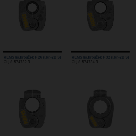
REMS lis.kroužek F 26 (l.kr.-2B S)
REMS lis.kroužek F 32 (l.kr.-2B S)
Obj.č. 574732 R
Obj.č. 574734 R