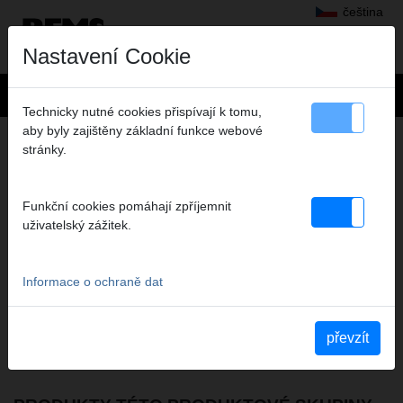
čeština
Nastavení Cookie
Technicky nutné cookies přispívají k tomu,
aby byly zajištěny základní funkce webové
ŘEZÁNÍ
stránky.
VIDEA TÉTO SKUPINY VÝROBKŮ
Funkční cookies pomáhají zpříjemnit
uživatelský zážitek.
YouTube REMS Puma VE
Informace o ochraně dat
převzít