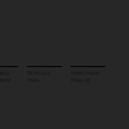
ělící
REMS Eco-
REMS Power-
Mini M
Press
Press SE