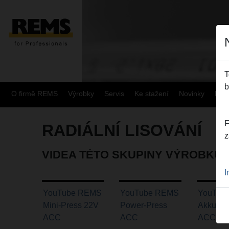
T
b
O firmě REMS
Výrobky
Servis
Ke stažení
Novinky
Mapa
F
RADIÁLNÍ LISOVÁNÍ
z
VIDEA TÉTO SKUPINY VÝROBKŮ
I
YouTube REMS
YouTube REMS
YouTub
Mini-Press 22V
Power-Press
Akku Pr
ACC
ACC
ACC