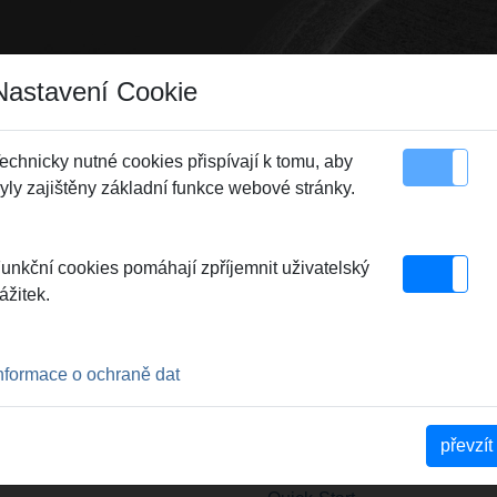
Nastavení Cookie
echnicky nutné cookies přispívají k tomu, aby
yly zajištěny základní funkce webové stránky.
 plochy stránky
Kontakt
unkční cookies pomáhají zpříjemnit uživatelský
ážitek.
nformace o ochraně dat
e REMS
YouTube REMS
YouTube REMS
převzít
ess 14V
Akku-Press 22V
Akku-Press 22V
ACC
Connected 