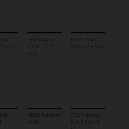
kku-
REMS Akku-
REMS Akku-
14 V ACC
Press E 22 V
Press 22 V ACC
ACC
ělicí
REMS kabelové
REMS lisovací
M
nůžky
kleště Basic E
01