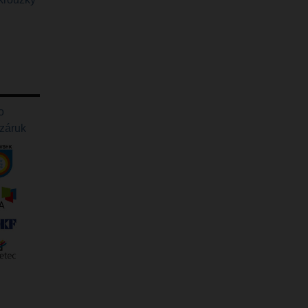
o
 záruk