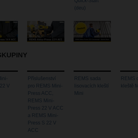
Quick-Start
(deu)
SKUPINY
ni-
Příslušenství
REMS sada
REMS d
 22 V
pro REMS Mini-
lisovacích kleští
kleště 
Press ACC,
Mini
REMS Mini-
Press 22 V ACC
a REMS Mini-
Press S 22 V
ACC