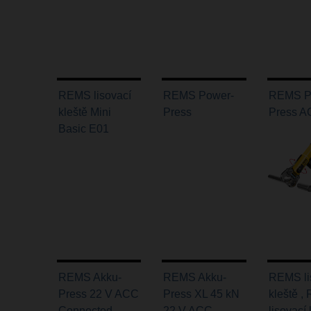
REMS lisovací
REMS Power-
REMS P
kleště Mini
Press
Press 
Basic E01
REMS Akku-
REMS Akku-
REMS li
Press 22 V ACC
Press XL 45 kN
kleště 
Connected
22 V ACC
lisovací