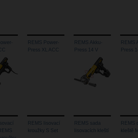
ower-
REMS Power-
REMS Akku-
REMS A
ACC
Press XL ACC
Press 14 V
Press 
sovací
REMS lisovací
REMS sada
REMS d
, REMS
kroužky S Set
lisovacích kleští
kleště 
 kroužky