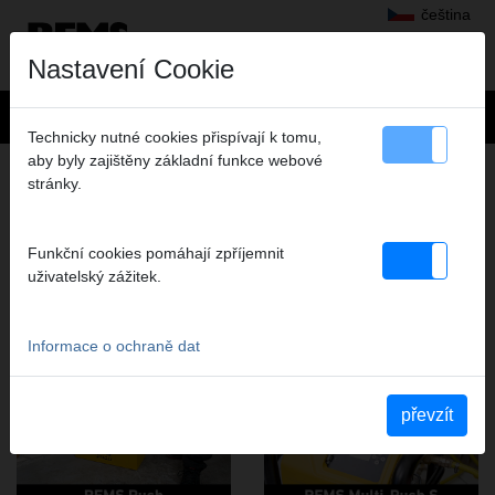
čeština
Nastavení Cookie
Technicky nutné cookies přispívají k tomu,
aby byly zajištěny základní funkce webové
ZKOUŠENÍ, ČIŠTĚNÍ, DEZINFIKOVÁNÍ,
stránky.
KONZERVOVÁNÍ, PROPLACHOVÁNÍ,
PLNĚNÍ
Funkční cookies pomáhají zpříjemnit
VIDEA TÉTO SKUPINY VÝROBKŮ
uživatelský zážitek.
YouTube REMS Push 60
YouTube REMS Multi-Push S
Informace o ochraně dat
převzít