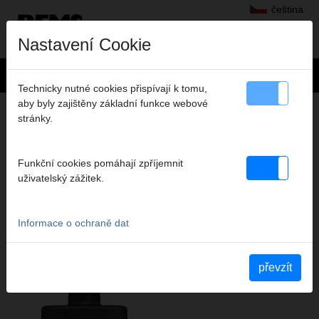
čeština
Nastavení Cookie
Technicky nutné cookies přispívají k tomu,
aby byly zajištěny základní funkce webové
Výrobky
>
Svařování plastových trubek
> REMS EMSG 160-2
stránky.
REMS EMSG 160-2
PŘÍSTROJ PRO SVAŘOVÁNÍ
Funkční cookies pomáhají zpříjemnit
ELEKTROVAROVEK
uživatelský zážitek.
Informace o ochraně dat
převzít