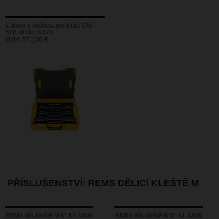
L-Boxx s vložkou pro 8 l.kl. 570-
572 +6 l.kr. S 574
Obj.č. 571136 R
PŘÍSLUŠENSTVÍ: REMS DĚLICÍ KLEŠTĚ M
REMS děl. kleště M 6* A1-32kN
REMS děl. kleště M 8* A1-32kN