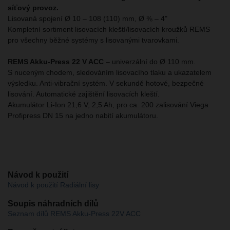
síťový provoz.
Lisovaná spojení Ø 10 – 108 (110) mm, Ø ⅜ – 4"
Kompletní sortiment lisovacích kleští/lisovacích kroužků REMS
pro všechny běžné systémy s lisovanými tvarovkami.
REMS Akku-Press 22 V ACC
– univerzální do Ø 110 mm.
S nuceným chodem, sledováním lisovacího tlaku a ukazatelem
výsledku. Anti-vibrační systém. V sekundě hotové, bezpečné
lisování. Automatické zajištění lisovacích kleští.
Akumulátor Li-Ion 21,6 V, 2,5 Ah, pro ca. 200 zalisování Viega
Profipress DN 15 na jedno nabití akumulátoru.
Návod k použití
Návod k použití Radiální lisy
Soupis náhradních dílů
Seznam dílů REMS Akku-Press 22V ACC