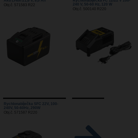
Aku Li-Ion 21,6 V, 9,0 Ah
Rychlonabíječka FC 12/22 V 100-
240 V, 50-60 Hz, 120 W
Obj.č. 571583 R22
Obj.č. 500140 R220
Rychlonabíječka SFC 22V, 100-
240V, 50-60Hz, 290W
Obj.č. 571587 R220