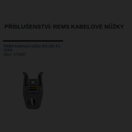
PŘÍSLUŠENSTVÍ: REMS KABELOVÉ NŮŽKY
REMS kabelové nůžky (PZ-2B) A1-
32kN
Obj.č. 571887