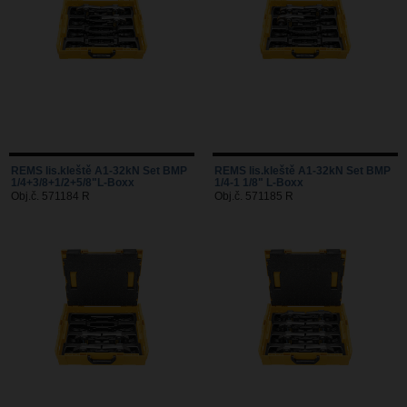
REMS lis.kleště A1-32kN Set BMP
REMS lis.kleště A1-32kN Set BMP
1/4+3/8+1/2+5/8"L-Boxx
1/4-1 1/8" L-Boxx
Obj.č. 571184 R
Obj.č. 571185 R