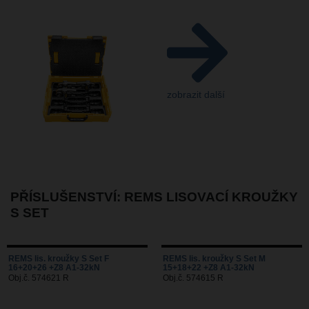
zobrazit další
PŘÍSLUŠENSTVÍ: REMS LISOVACÍ KROUŽKY
S SET
REMS lis. kroužky S Set F
REMS lis. kroužky S Set M
16+20+26 +Z8 A1-32kN
15+18+22 +Z8 A1-32kN
Obj.č. 574621 R
Obj.č. 574615 R