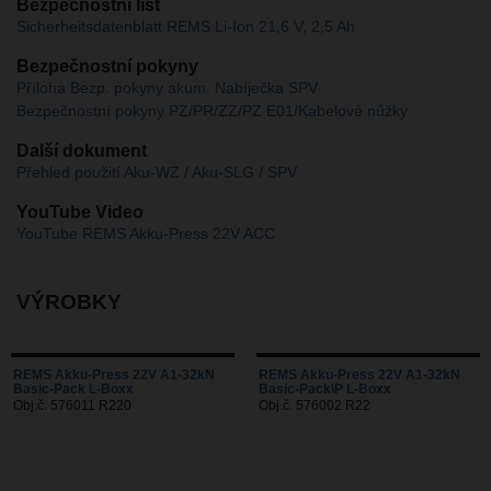
Bezpečnostní list
Sicherheitsdatenblatt REMS Li-Ion 21,6 V, 2,5 Ah
Bezpečnostní pokyny
Příloha Bezp. pokyny akum. Nabíječka SPV
Bezpečnostní pokyny PZ/PR/ZZ/PZ E01/Kabelové nůžky
Další dokument
Přehled použití Aku-WZ / Aku-SLG / SPV
YouTube Video
YouTube REMS Akku-Press 22V ACC
VÝROBKY
REMS Akku-Press 22V A1-32kN
REMS Akku-Press 22V A1-32kN
Basic-Pack L-Boxx
Basic-Pack\P L-Boxx
Obj.č. 576011 R220
Obj.č. 576002 R22